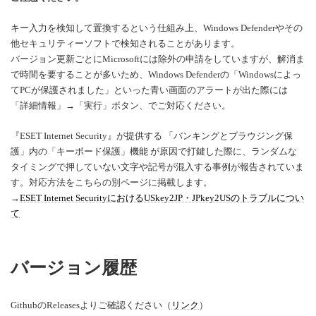
キー入力を検知して置換するという仕組み上、Windows Defenderやその
他セキュリティーソフトで検知されることがあります。
バージョン更新ごとにMicrosoftには除外の申請をしていますが、解消ま
で時間を要することが多いため、Windows Defenderの「Windowsによっ
てPCが保護されました」といった青い画面のアラートが出た際には
「詳細情報」→「実行」ボタン、でご対応ください。
『ESET Internet Security』が提供する 「バンキングとブラウジング保
護」内の「キーボード保護」機能 が原因で打鍵した際に、ランダムな
タイミングで押していない文字や記号が混入する事例が報告されていま
す。対応方法をこちらの別ページに掲載します。
→
ESET Internet SecurityにおけるUSkey2JP・JPkey2USのトラブルについ
て
バージョン履歴
GithubのReleasesよりご確認ください（
リンク
）