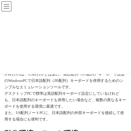
コ
ナ
Musashino Software
ン
ビ
テ
ゲ
JP
|
EN
ン
ー
HOME
Tools
JPkey2US
ツ
シ
へ
ョ
ス
ン
JPkey2US
キ
に
ッ
移
プ
動
概要
JPkey2USは、USkey2JPとは逆に、英語配列（US配列）キーボード設定
のWindowsPCで日本語配列（JIS配列）キーボードを併用するためのシ
ンプルなエミュレーションツールです。
デスクトップPCで標準は英語配列キーボード設定にしているけれど
も、日本語配列のキーボードも併用したい場合など、複数の異なるキー
ボードを使用する環境に最適です。
また、US配列ノートPCに、日本語配列の外部キーボードを接続して使
用する場合にも便利です。